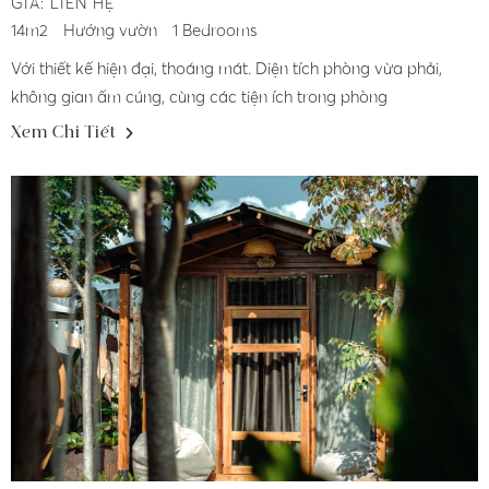
GIÁ: LIÊN HỆ
14m2
Hướng vườn
1 Bedrooms
Với thiết kế hiện đại, thoáng mát. Diện tích phòng vừa phải,
không gian ấm cúng, cùng các tiện ích trong phòng
Xem Chi Tiết