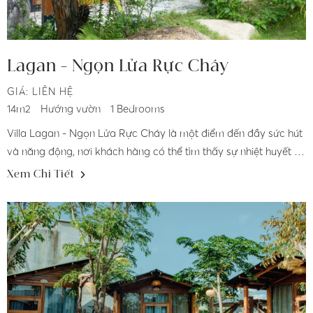
Lagan - Ngọn Lửa Rực Cháy
GIÁ: LIÊN HỆ
14m2
Hướng vườn
1 Bedrooms
Villa Lagan - Ngọn Lửa Rực Cháy là một điểm đến đầy sức hút
và năng động, nơi khách hàng có thể tìm thấy sự nhiệt huyết và
đam mê. Với kiến trúc hiện đại và sáng tạo, villa này tỏa sáng
Xem Chi Tiết
với vẻ đẹp mạnh mẽ và đầy sức sống.