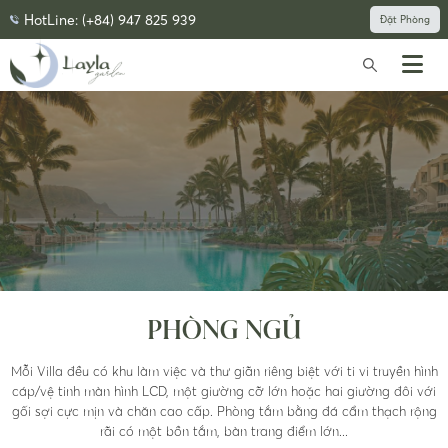
HotLine: (+84) 947 825 939
Đặt Phòng
PHÒNG NGỦ
Mỗi Villa đều có khu làm việc và thư giãn riêng biệt với ti vi truyền hình
cáp/vệ tinh màn hình LCD, một giường cỡ lớn hoặc hai giường đôi với
gối sợi cực mịn và chăn cao cấp. Phòng tắm bằng đá cẩm thạch rộng
rãi có một bồn tắm, bàn trang điểm lớn...